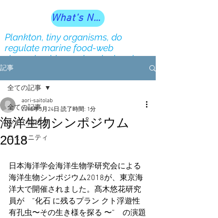
What's New?
Plankton, tiny organisms, do
regulate marine food-web
dynamics, biogeochemical cycles
and ecosystem services our society
記事
depends on
全ての記事
aori-saitolab
全ての記事
2018年3月24日
読了時間: 1分
海洋生物シンポジウム
今すぐ始める
2018
コミュニティ
日本海洋学会海洋生物学研究会による
海洋生物シンポジウム2018が、東京海
洋大で開催されました。髙木悠花研究
員が　”化石 に残るプラン クト浮遊性
有孔虫〜その生き様を探る 〜”　の演題