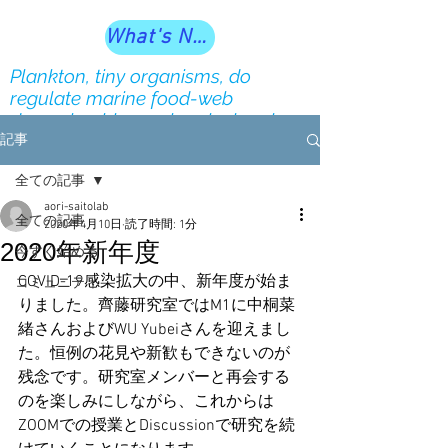
What's New?
Plankton, tiny organisms, do
regulate marine food-web
dynamics, biogeochemical cycles
and ecosystem services our society
記事
depends on
全ての記事
aori-saitolab
全ての記事
2020年4月10日
読了時間: 1分
2020年新年度
今すぐ始める
COVID-19感染拡大の中、新年度が始ま
コミュニティ
りました。齊藤研究室ではM1に中桐菜
緒さんおよびWU Yubeiさんを迎えまし
た。恒例の花見や新歓もできないのが
残念です。研究室メンバーと再会する
のを楽しみにしながら、これからは
ZOOMでの授業とDiscussionで研究を続