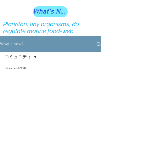
What's New?
Plankton, tiny organisms, do
regulate marine food-web
dynamics, biogeochemical cycles
and ecosystem services our society
What's new?
depends on
コミュニティ
全ての記事
近日公開予定
今すぐ始める
コミュニティ
その他のカテゴリーの記事を見まし
ょう。
© 2025 Home page of Saito
Lab., AORI, UTokyo Hiroaki
Saito 齊藤宏明