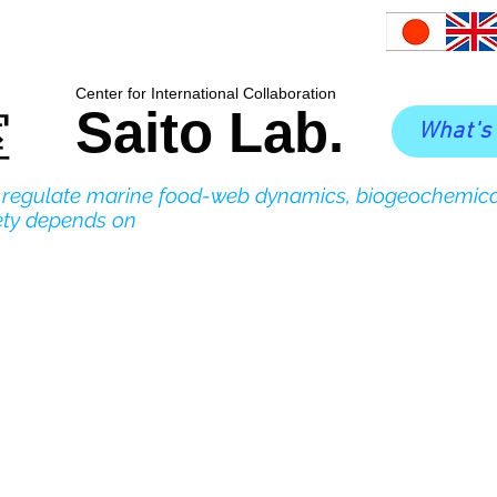
​Center for International Collaboration
Saito Lab.
室
What's
o regulate marine food-web dynamics, biogeochemica
ety depends on