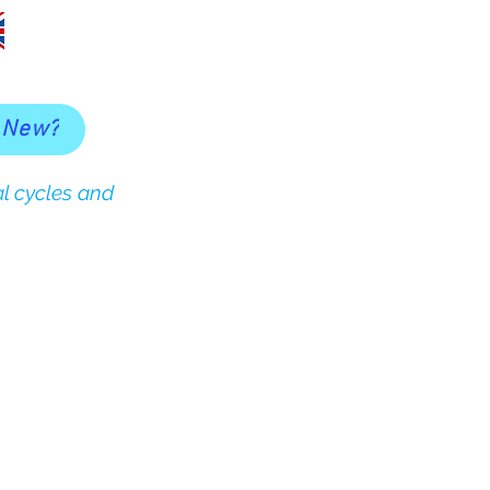
 New?
l cycles and