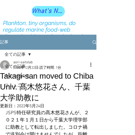
What's New?
Plankton, tiny organisms, do
regulate marine food-web
dynamics, biogeochemical cycles
and ecosystem services our society
記事
depends on
全ての記事
aori-saitolab
全ての記事
2020年12月22日
読了時間: 1分
Takagi-san moved to Chiba
今すぐ始める
Univ. 髙木悠花さん、千葉
コミュニティ
大学助教に
更新日：
2022年5月24日
JSPS特任研究員の髙木悠花さんが、２
０２１年１月１日から千葉大学理学部
に助教として転出しました。コロナ禍
で送別会は開けませんでしたが、距離