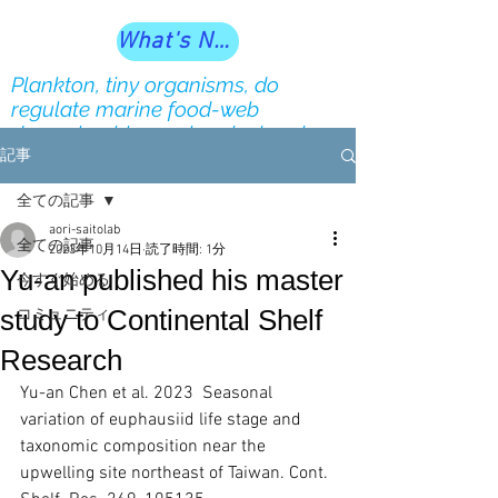
What's New?
Plankton, tiny organisms, do
regulate marine food-web
dynamics, biogeochemical cycles
and ecosystem services our society
記事
depends on
全ての記事
aori-saitolab
全ての記事
2023年10月14日
読了時間: 1分
Yu-an published his master
今すぐ始める
study to Continental Shelf
コミュニティ
Research
Yu-an Chen et al. 2023  Seasonal 
variation of euphausiid life stage and 
taxonomic composition near the 
upwelling site northeast of Taiwan. Cont. 